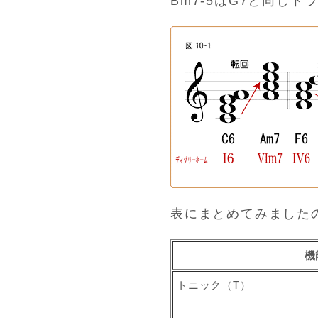
Bm7-5はG7と同じ
表にまとめてみました
機
トニック（T）