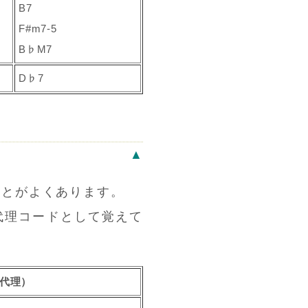
B7
F#m7-5
B♭M7
D♭7
▲
ことがよくあります。
代理コードとして覚えて
の代理）