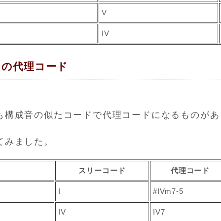
V
IV
クの代理コード
も構成音の似たコードで代理コードになるものがあ
てみました。
スリーコード
代理コード
I
#IVm7-5
IV
IV7