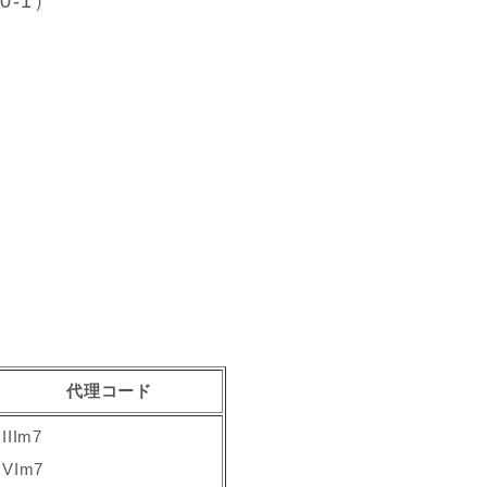
-1）
代理コード
IIIm7
VIm7