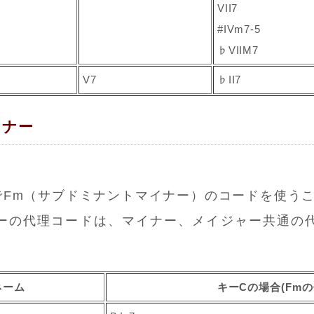
VII7
#IVm7-5
♭VIIM7
V7
♭II7
イナー
でFm（サブドミナントマイナー）のコードを使う
ーの代理コードは、マイナー、メイジャー共通の
。
ネーム
キーCの場合(Fm