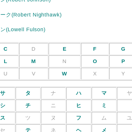
ホーク
(Robert Nighthawk)
スン
(Lowell Fulson)
C
D
E
F
G
L
M
N
O
P
U
V
W
X
Y
サ
タ
ナ
ハ
マ
シ
チ
ニ
ヒ
ミ
ス
ツ
ヌ
フ
ム
セ
テ
ネ
ヘ
メ