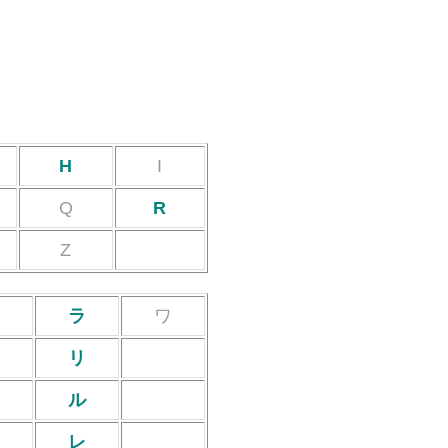
H
I
Q
R
Z
ヤ
ラ
ワ
リ
ユ
ル
レ