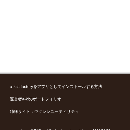
a-ki’s factoryをアプリとして
インストールする方法
運営者a-kiのポートフォリオ
姉妹サイト：
ウクレレユーティリティ