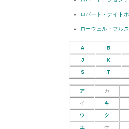
ロバート・ナイト
ローウェル・フル
A
B
J
K
S
T
ア
カ
イ
キ
ウ
ク
エ
ケ