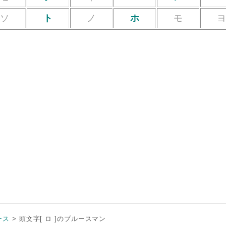
ソ
ト
ノ
ホ
モ
ース
頭文字[ ロ ]のブルースマン