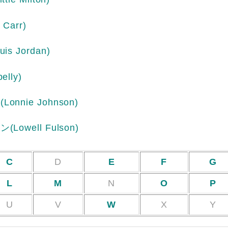
 Carr)
uis Jordan)
elly)
ン
(Lonnie Johnson)
スン
(Lowell Fulson)
C
D
E
F
G
L
M
N
O
P
U
V
W
X
Y