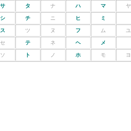
サ
タ
ナ
ハ
マ
シ
チ
ニ
ヒ
ミ
ス
ツ
ヌ
フ
ム
セ
テ
ネ
ヘ
メ
ソ
ト
ノ
ホ
モ