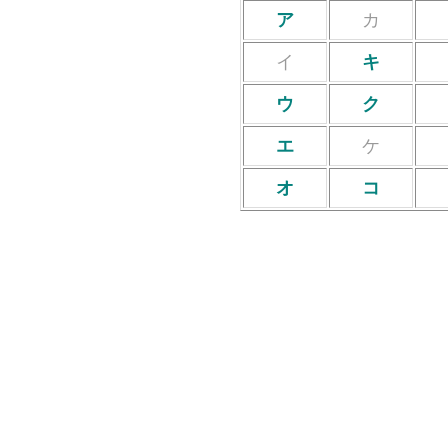
ア
カ
イ
キ
ウ
ク
エ
ケ
オ
コ