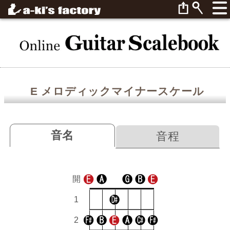
E メロディックマイナースケール
音名
音程
開
1
2