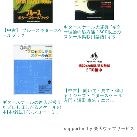
ギタースケール大辞典 (ギタ
【中古】 ブルースギタースケ
ー理論の処方箋 1300以上の
ールブック
スケール掲載) [楽譜] ギタ...
【中古】 聞いて・見て・弾け
る！ジャズ・ギタースケール
入門 / 浦田 泰宏 / エス...
ギタースケールの達人が考え
たプロもほしがるスケールの
本[本/雑誌] (シンコー・ミ...
supported by 楽天ウェブサービス