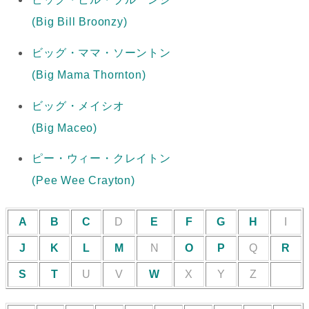
(Big Bill Broonzy)
ビッグ・ママ・ソーントン
(Big Mama Thornton)
ビッグ・メイシオ
(Big Maceo)
ピー・ウィー・クレイトン
(Pee Wee Crayton)
A
B
C
D
E
F
G
H
I
J
K
L
M
N
O
P
Q
R
S
T
U
V
W
X
Y
Z