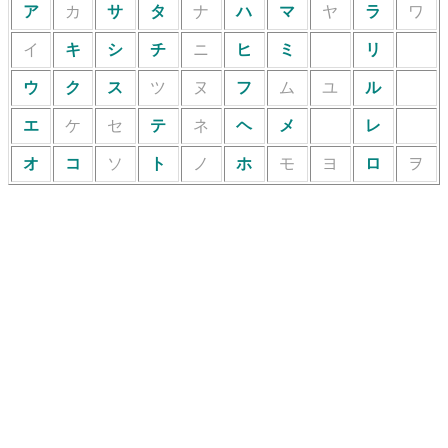
ア
カ
サ
タ
ナ
ハ
マ
ヤ
ラ
ワ
イ
キ
シ
チ
ニ
ヒ
ミ
リ
ウ
ク
ス
ツ
ヌ
フ
ム
ユ
ル
エ
ケ
セ
テ
ネ
ヘ
メ
レ
オ
コ
ソ
ト
ノ
ホ
モ
ヨ
ロ
ヲ