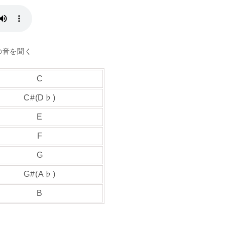
の音を聞く
C
C#(D♭)
E
F
G
G#(A♭)
B