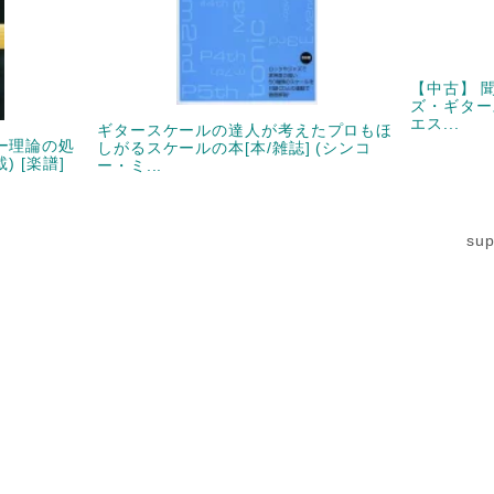
【中古】 
ズ・ギタース
エス...
ギタースケールの達人が考えたプロもほ
ー理論の処
しがるスケールの本[本/雑誌] (シンコ
) [楽譜]
ー・ミ...
su