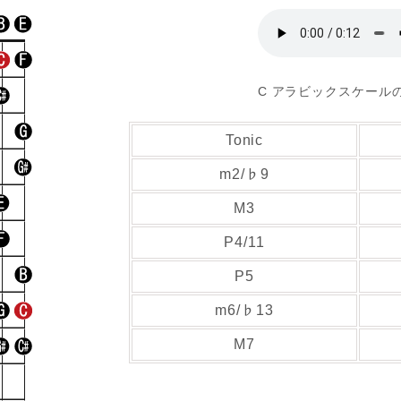
C アラビックスケール
Tonic
m2/♭9
M3
P4/11
P5
m6/♭13
M7