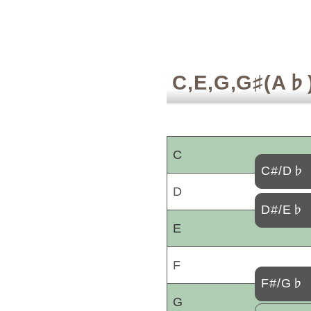
C,E,G,G♯(
C
C#/D♭
D
D#/E♭
E
F
F#/G♭
G