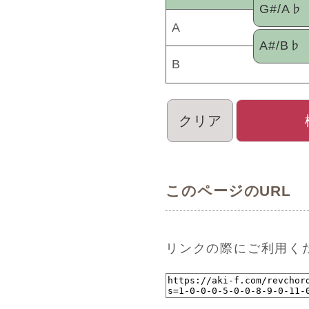
G#/A♭
A
A#/B♭
B
クリア
このページのURL
リンクの際にご利用く