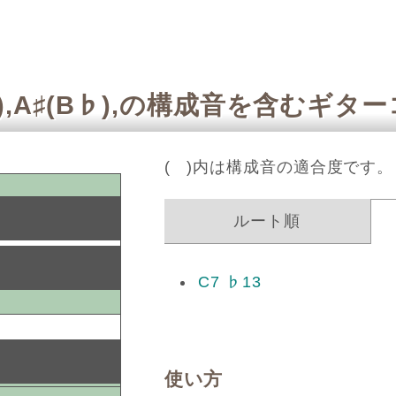
A♭),A♯(B♭),の構成音を含むギタ
( )内は構成音の適合度です。
ルート順
C7 ♭13
使い方