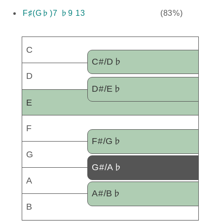
F♯(G♭)7 ♭9 13
(83%)
C
C#/D♭
D
D#/E♭
E
F
F#/G♭
G
G#/A♭
A
A#/B♭
B