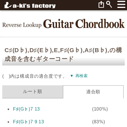
C♯(D♭),D♯(E♭),E,F♯(G♭),A♯(B♭),の構
成音を含むギターコード
▼ 再検索
( )内は構成音の適合度です。
ルート順
適合順
F♯(G♭)7 13
(100%)
F♯(G♭)7 9 13
(83%)