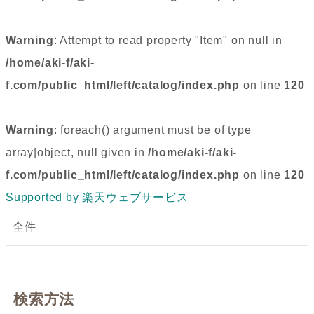
Warning
: Attempt to read property "Item" on null in
/home/aki-f/aki-
f.com/public_html/left/catalog/index.php
on line
120
Warning
: foreach() argument must be of type
array|object, null given in
/home/aki-f/aki-
f.com/public_html/left/catalog/index.php
on line
120
Supported by 楽天ウェブサービス
全件
検索方法