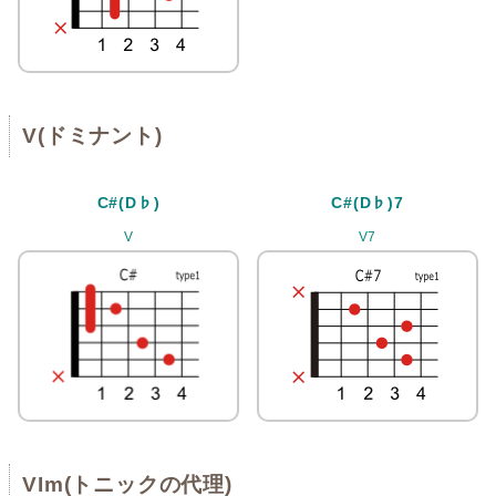
V(ドミナント)
C#(D♭)
C#(D♭)7
V
V7
VIm(トニックの代理)