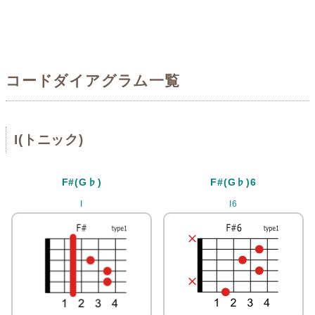
コードダイアグラム一覧
I(トニック)
F#(G♭)
F#(G♭)6
I
I6