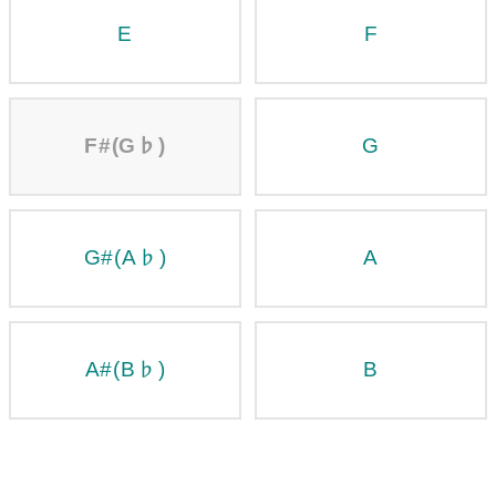
E
F
F#(G♭)
G
G#(A♭)
A
A#(B♭)
B