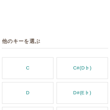
他のキーを選ぶ
C
C#(D♭)
D
D#(E♭)