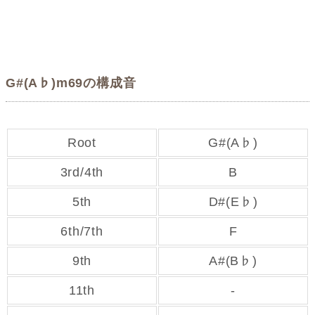
G#(A♭)m69の構成音
Root
G#(A♭)
3rd/4th
B
5th
D#(E♭)
6th/7th
F
9th
A#(B♭)
11th
-