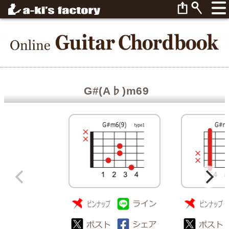
G#(A♭)m69