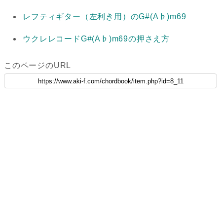
レフティギター（左利き用）のG#(A♭)m69
ウクレレコードG#(A♭)m69の押さえ方
このページのURL