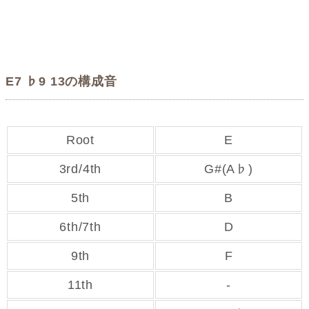
E7 ♭9 13の構成音
Root
E
3rd/4th
G#(A♭)
5th
B
6th/7th
D
9th
F
11th
-