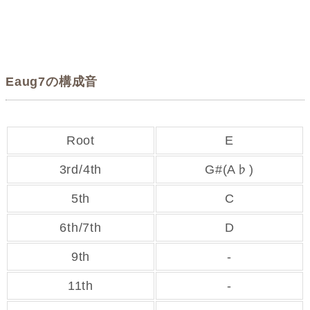
Eaug7の構成音
Root
E
3rd/4th
G#(A♭)
5th
C
6th/7th
D
9th
-
11th
-