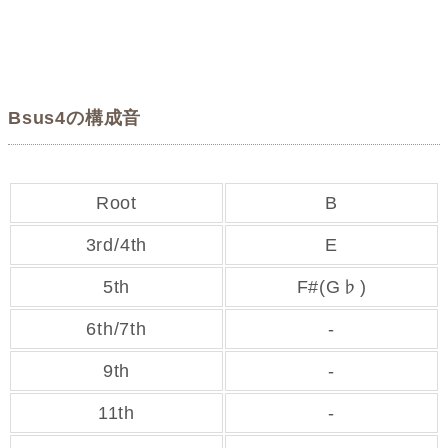
Bsus4の構成音
Root
B
3rd/4th
E
5th
F#(G♭)
6th/7th
-
9th
-
11th
-