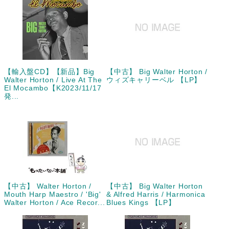
【輸入盤CD】【新品】Big
【中古】 Big Walter Horton /
Walter Horton / Live At The
ウィズキャリーベル 【LP】
El Mocambo【K2023/11/17
発...
【中古】 Walter Horton /
【中古】 Big Walter Horton
Mouth Harp Maestro / 'Big'
& Alfred Harris / Harmonica
Walter Horton / Ace Recor...
Blues Kings 【LP】