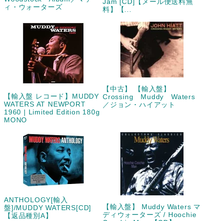
Jam [CD]【メール便送料無
ィ・ウォーターズ
料】【...
【中古】 【輸入盤】
【輸入盤 レコード】MUDDY
Crossing Muddy Waters
WATERS AT NEWPORT
／ジョン・ハイアット
1960 | Limited Edition 180g
MONO
ANTHOLOGY[輸入
【輸入盤】 Muddy Waters マ
盤]/MUDDY WATERS[CD]
ディウォーターズ / Hoochie
【返品種別A】